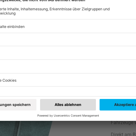
„Wir
interessier
Energie
so Sab
Im Bereich 
Fahrzeuge C
gebucht we
einfach übe
die App sof
Neumarkt gi
Nutzer und 
Fahrzeuge w
Direkt am B