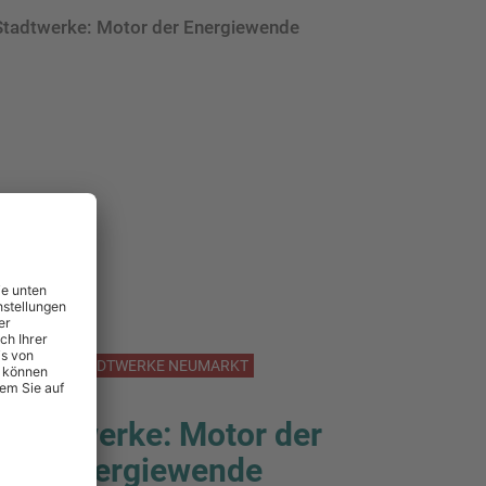
Stadtwerke: Motor der Energiewende
STADTWERKE NEUMARKT
Stadtwerke: Motor der
Energiewende