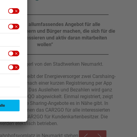
 möchten ein allumfassendes Angebot für alle
ten Bürgerinnern und Bürger machen, die sich für die
wende interessieren und aktiv daran mitarbeiten
wollen“
ine Schwaegerl von den Stadtwerken Neumarkt.
Mobilität betreibt der Energieversorger zwei Carshaing-
AR2GO, die nach einer kurzen Registrierung per App
rden können. Das Ausleihen und Bezahlen wird ganz
r die App MOQO abgewickelt. Einmal registriert, zeigt
ort an, welche Sharing-Angebote es in Nähe gibt. In
bt es zum einen das CAR2GO für alle interessierten
einmal das CAR2GO für Kundenkartenbesitzer. Die
erden elektrisch betrieben.
ahnhofsvorplatz in Neumarkt stehen zwei